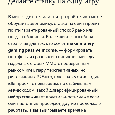
делайте ставку на одну игру
В мире, где патч или твит разработчика может
обрушить экономику, ставка на один проект —
почти гарантированный способ рано или
поздно обжечься. Более жизнеспособная
стратегия для тех, кто хочет
make money
gaming passive income
, — формировать
портфель из разных источников: один‑два
надёжных старых MMO с проверенным
рынком RMT, пару перспективных, но
рискованных P2E‑игр, плюс, возможно, один
idle‑проект с невысоким, но стабильным
AFK‑доходом. Такой диверсифицированный
набор сглаживает волатильность: даже если
один источник проседает, другие продолжают
работать, а вы выигрываете время на