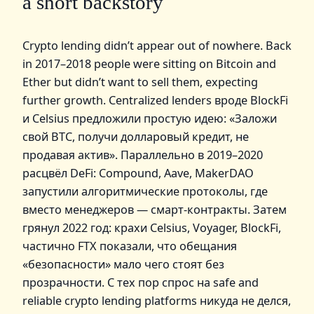
a short backstory
Crypto lending didn’t appear out of nowhere. Вack
in 2017–2018 people were sitting on Bitcoin and
Ether but didn’t want to sell them, expecting
further growth. Centralized lenders вроде BlockFi
и Celsius предложили простую идею: «Заложи
свой BTC, получи долларовый кредит, не
продавая актив». Параллельно в 2019–2020
расцвёл DeFi: Compound, Aave, MakerDAO
запустили алгоритмические протоколы, где
вместо менеджеров — смарт‑контракты. Затем
грянул 2022 год: крахи Celsius, Voyager, BlockFi,
частично FTX показали, что обещания
«безопасности» мало чего стоят без
прозрачности. С тех пор спрос на safe and
reliable crypto lending platforms никуда не делся,