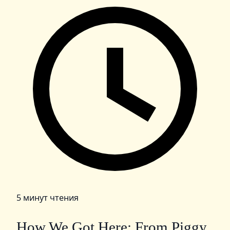
5 минут чтения
How We Got Here: From Piggy