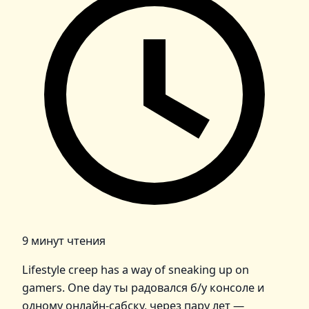
9 минут чтения
Lifestyle creep has a way of sneaking up on
gamers. One day ты радовался б/у консоле и
одному онлайн-сабску, через пару лет —